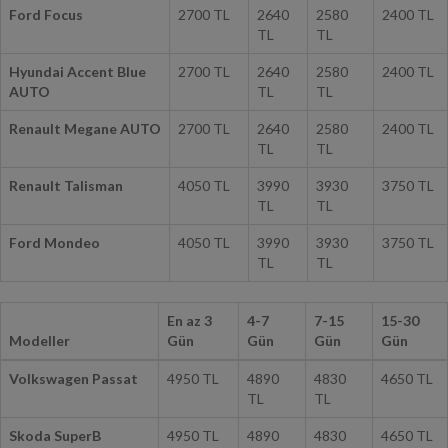
TL
TL
Hyundai Accent Blue
2700 TL
2640
2580
2400 TL
AUTO
TL
TL
Renault Megane AUTO
2700 TL
2640
2580
2400 TL
TL
TL
Renault Talisman
4050 TL
3990
3930
3750 TL
TL
TL
Ford Mondeo
4050 TL
3990
3930
3750 TL
TL
TL
En az 3
4-7
7-15
15-30
Modeller
Gün
Gün
Gün
Gün
Volkswagen Passat
4950 TL
4890
4830
4650 TL
TL
TL
Skoda SuperB
4950 TL
4890
4830
4650 TL
TL
TL