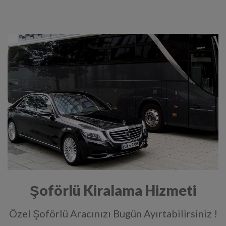
Şoförlü Kiralama Hizmeti
Özel Şoförlü Aracınızı Bugün Ayırtabilirsiniz !
Artık
'ın eşsiz Şoförlü Kiralama Servisi ile herkes
Cimla Rent a Car