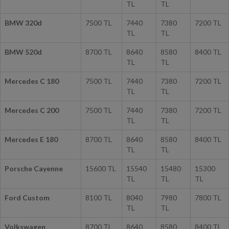
BMW 320d
7500 TL
7440
7380
7200 TL
TL
TL
BMW 520d
8700 TL
8640
8580
8400 TL
TL
TL
Mercedes C 180
7500 TL
7440
7380
7200 TL
TL
TL
Mercedes C 200
7500 TL
7440
7380
7200 TL
TL
TL
Mercedes E 180
8700 TL
8640
8580
8400 TL
TL
TL
Porsche Cayenne
15600 TL
15540
15480
15300
TL
TL
TL
Ford Custom
8100 TL
8040
7980
7800 TL
TL
TL
Volkswagen
8700 TL
8640
8580
8400 TL
Transporter
TL
TL