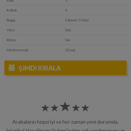
Kapı
5
Koltuk
5
Bagaj
2 Bavul / 2 Valiz
Vites
Düz
Klima
Var
Minimum yaş
22 yaş
ŞIMDI KIRALA
Arabaların hepsi iyi ve her zaman yeni durumda.
İstanbul Havalimanı Şubesi'nden çok yardımsever ve