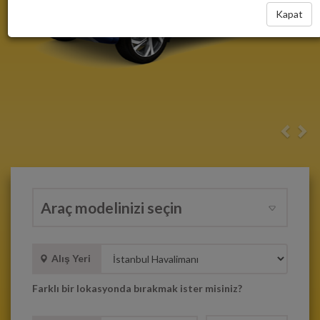
Kapat
Alış Yeri
Farklı bir lokasyonda bırakmak ister misiniz?