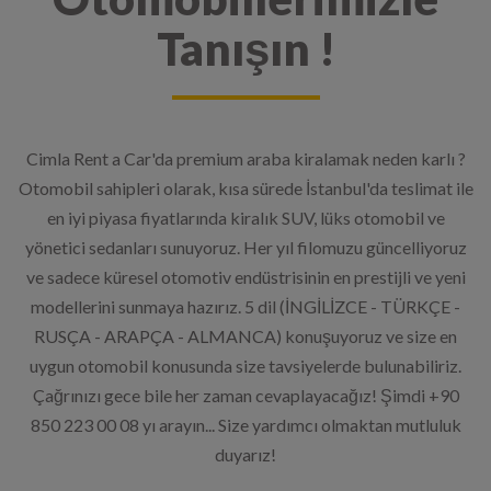
Tanışın !
Cimla Rent a Car'da premium araba kiralamak neden karlı ?
Otomobil sahipleri olarak, kısa sürede İstanbul'da teslimat ile
en iyi piyasa fiyatlarında kiralık SUV, lüks otomobil ve
yönetici sedanları sunuyoruz. Her yıl filomuzu güncelliyoruz
ve sadece küresel otomotiv endüstrisinin en prestijli ve yeni
modellerini sunmaya hazırız. 5 dil (İNGİLİZCE - TÜRKÇE -
RUSÇA - ARAPÇA - ALMANCA) konuşuyoruz ve size en
uygun otomobil konusunda size tavsiyelerde bulunabiliriz.
Çağrınızı gece bile her zaman cevaplayacağız! Şimdi +90
850 223 00 08 yı arayın... Size yardımcı olmaktan mutluluk
duyarız!